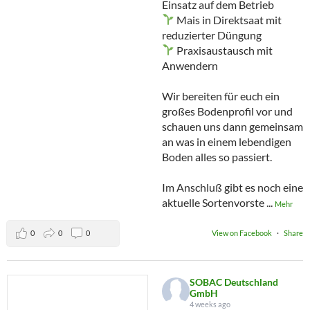
Einsatz auf dem Betrieb
Mais in Direktsaat mit
reduzierter Düngung
Praxisaustausch mit
Anwendern
Wir bereiten für euch ein
großes Bodenprofil vor und
schauen uns dann gemeinsam
an was in einem lebendigen
Boden alles so passiert.
Im Anschluß gibt es noch eine
aktuelle Sortenvorste
...
Mehr
0
0
0
View on Facebook
·
Share
SOBAC Deutschland
GmbH
4 weeks ago