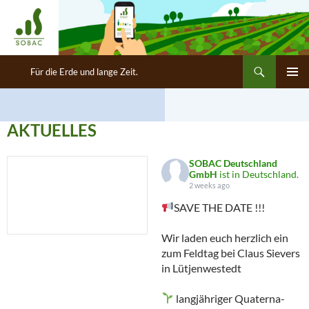
Suchen
SOBAC Deutschland GmbH
Für die Erde und lange Zeit.
ZUM
PRIMÄR
INHALT
MENÜ
SPRINGEN
AKTUELLES
SOBAC Deutschland
GmbH
ist in Deutschland.
2 weeks ago
SAVE THE DATE !!!
Wir laden euch herzlich ein
zum Feldtag bei Claus Sievers
in Lütjenwestedt
langjähriger Quaterna-