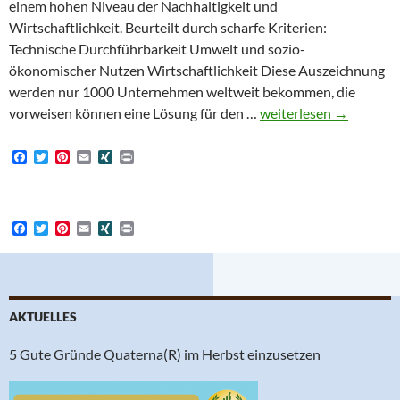
einem hohen Niveau der Nachhaltigkeit und
Wirtschaftlichkeit. Beurteilt durch scharfe Kriterien:
Technische Durchführbarkeit Umwelt und sozio-
ökonomischer Nutzen Wirtschaftlichkeit Diese Auszeichnung
werden nur 1000 Unternehmen weltweit bekommen, die
Verleihung der SolarIm
vorweisen können eine Lösung für den …
weiterlesen
→
F
T
P
E
X
P
a
w
i
m
I
r
c
i
n
a
N
i
e
t
t
i
G
n
b
t
e
l
t
o
F
e
T
r
P
E
X
P
o
a
r
w
e
i
m
I
r
k
c
i
s
n
a
N
i
e
t
t
t
i
G
n
b
t
e
l
t
o
e
r
o
r
e
AKTUELLES
k
s
t
5 Gute Gründe Quaterna(R) im Herbst einzusetzen