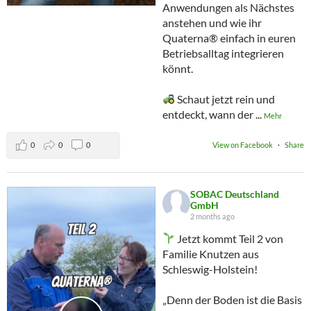
Anwendungen als Nächstes
anstehen und wie ihr
Quaterna® einfach in euren
Betriebsalltag integrieren
könnt.
Schaut jetzt rein und
entdeckt, wann der
...
Mehr
0
0
0
View on Facebook
·
Share
SOBAC Deutschland
GmbH
2 months ago
Jetzt kommt Teil 2 von
Familie Knutzen aus
Schleswig-Holstein!
„Denn der Boden ist die Basis