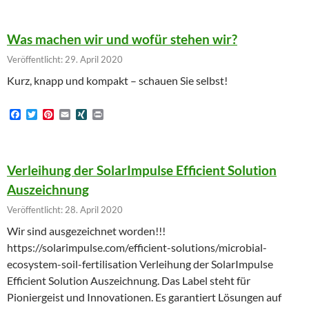
c
i
n
a
N
i
e
t
t
i
G
n
b
t
e
l
t
Was machen wir und wofür stehen wir?
o
e
r
o
r
e
Veröffentlicht: 29. April 2020
k
s
t
Kurz, knapp und kompakt – schauen Sie selbst!
F
T
P
E
X
P
a
w
i
m
I
r
c
i
n
a
N
i
e
t
t
i
G
n
b
t
e
l
t
Verleihung der SolarImpulse Efficient Solution
o
e
r
o
r
e
Auszeichnung
k
s
t
Veröffentlicht: 28. April 2020
Wir sind ausgezeichnet worden!!!
https://solarimpulse.com/efficient-solutions/microbial-
ecosystem-soil-fertilisation Verleihung der SolarImpulse
Efficient Solution Auszeichnung. Das Label steht für
Pioniergeist und Innovationen. Es garantiert Lösungen auf