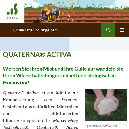
Suchen
SOBAC Deutschland GmbH
Für die Erde und lange Zeit.
ZUM
PRIMÄR
INHALT
MENÜ
SPRINGEN
QUATERNA® ACTIVA
Werten Sie Ihren Mist und Ihre Gülle auf wandeln Sie
Ihren Wirtschaftsdünger schnell und biologisch in
Humus um!
Quaterna® Activa
ist ein Additiv zur
Kompostierung zum Streuen,
bestehend aus natürlichen Mineralien
und selektionierten
Pflanzenkomposten der
Marcel Mézy
Quaterna® Activa und
Technologie®.
Quaterna® Activa