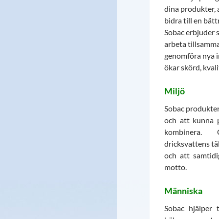
dina produkter, a
bidra till en bä
Sobac erbjuder s
arbeta tillsamma
genomföra nya i
ökar skörd, kvali
Miljö
Sobac produkter 
och att kunna p
kombinera. 
dricksvattens tä
och att samtid
motto.
Människa
Sobac hjälper t