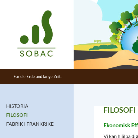
Sök
SOBAC Deutschland GmbH
Für die Erde und lange Zeit.
Für die Erde und lange Zeit.
HISTORIA
FILOSOFI
FILOSOFI
FABRIK I FRANKRIKE
Ekonomisk Eff
Vi kan hjälpa dig